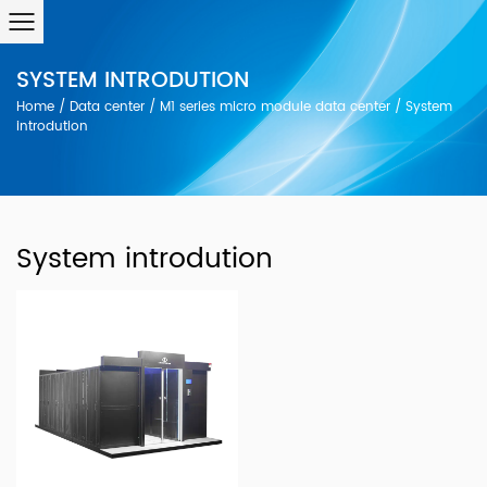
SYSTEM INTRODUTION
Home
/
Data center
/
M1 series micro module data center
/
System
introdution
System introdution